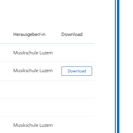
Herausgeber/-in
Download
Musikschule Luzern
Musikschule Luzern
Anmeldung Erwachsene
Download
Musikschule Luzern