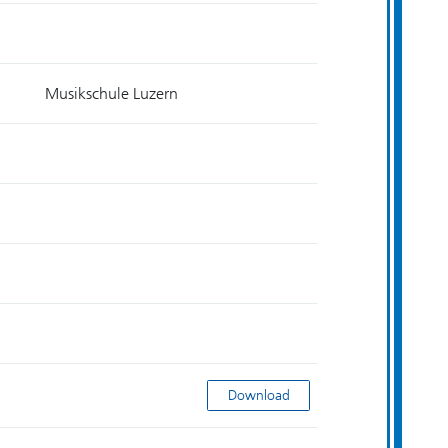
Musikschule Luzern
The Myspace
Download