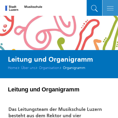
zur Startseite
Direkt zur Hauptnavigation
Direkt zum Inhalt
Direkt zur Suche
Direkt zum Stichwortverzeichnis
zur Startseite
Direkt zur Hauptnavigation
Direkt zum Inhalt
Direkt zur Suche
Direkt zum Stichwortverzeichnis
Kopfzeile
Sprunglinks
Leitung und Organigramm
(ausgewählt)
Home
Über uns
Organisation
Organigramm
Inhalt
Leitung und Organigramm
Das Leitungsteam der Musikschule Luzern
besteht aus dem Rektor und vier