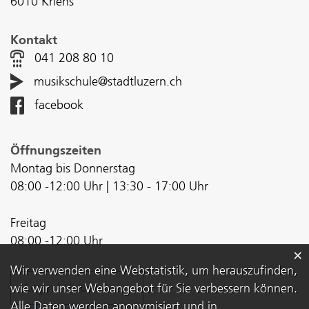
6010 Kriens
Kontakt
041 208 80 10
musikschule@stadtluzern.ch
facebook
Öffnungszeiten
Montag bis Donnerstag
08:00 -12:00 Uhr | 13:30 - 17:00 Uhr
Freitag
08:00 -12:00 Uhr
×
Webstatistik
Wir verwenden eine Webstatistik, um herauszufinden,
Login Lehrpersonen
wie wir unser Webangebot für Sie verbessern können.
Alle Daten werden anonymisiert und in