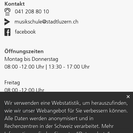
Kontakt
041 208 80 10
musikschule@stadtluzern.ch
facebook
Öffnungszeiten
Montag bis Donnerstag
08:00 -12:00 Uhr | 13:30 - 17:00 Uhr
Freitag
08:00 -12:00 Uhr
×
Webstatistik
Wir verwenden eine Webstatistik, um herauszufinden,
Login Lehrpersonen
wie wir unser Webangebot für Sie verbessern können.
Alle Daten werden anonymisiert und in
Rechenzentren in der Schweiz verarbeitet. Mehr